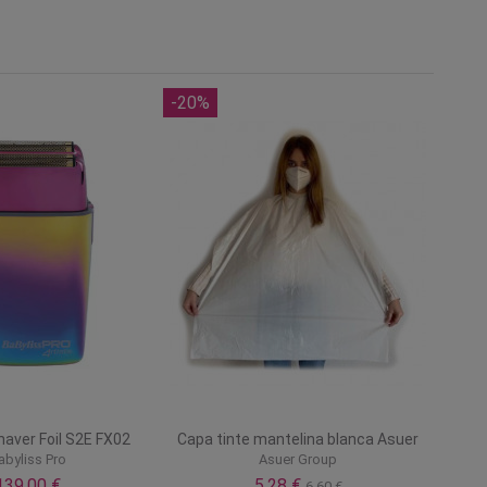
-20%
aver Foil S2E FX02
Capa tinte mantelina blanca Asuer
abyliss Pro
Asuer Group
139,00 €
5,28 €
6,60 €