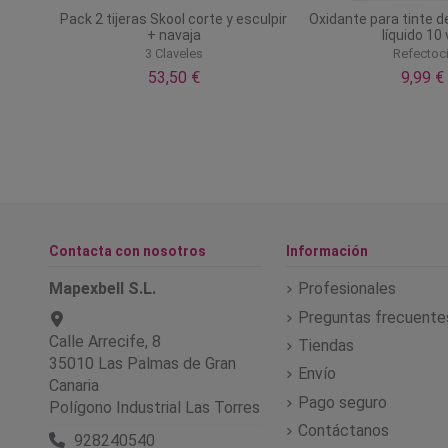
emo
Pack 2 tijeras Skool corte y esculpir
Oxidante para tinte 
+ navaja
líquido 10 
3 Claveles
Refectoci
53,50 €
9,99 €
Contacta con nosotros
Información
Mapexbell S.L.
Profesionales
Preguntas frecuente
Calle Arrecife, 8
Tiendas
35010 Las Palmas de Gran
Envío
Canaria
Pago seguro
Polígono Industrial Las Torres
Contáctanos
928240540