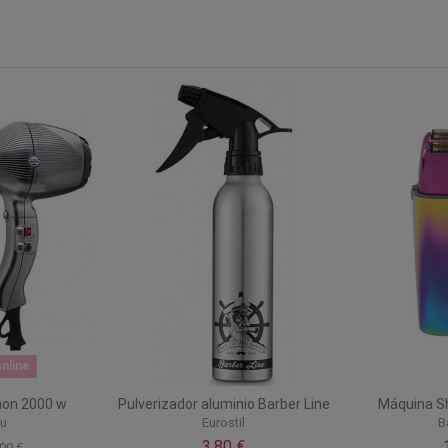
nline
hon 2000 w
Pulverizador aluminio Barber Line
Máquina Sh
iu
Eurostil
B
3,80 €
00 €