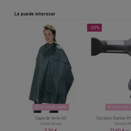
Le puede interesar
-20%
Sin stock online
Sin stock o
Capa de tinte AG
Secador Barber P
Asuer Group
Gamma P
5,20 €
73,60 €
92,