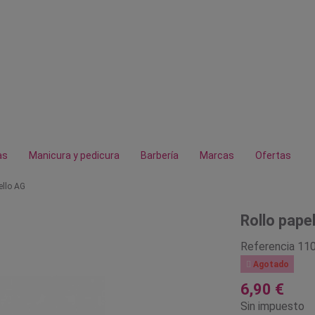
as
Manicura y pedicura
Barbería
Marcas
Ofertas
ello AG
Rollo pape
Referencia
11

Agotado
6,90 €
Sin impuesto