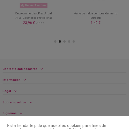
Sin stock online
Decolorante DecoPlex Arual
Peine de nylon con púa de hierro
Arual Cosmetica Profesional
Eurostil
23,96 €
1,40 €
29,95 €
Contacta con nosotros
Información
Legal
Sobre nosotros
Síguenos
Boletín
Esta tienda te pide que aceptes cookies para fines de