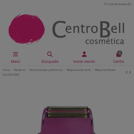
Lista de deseos (
0
)
0
Menú
Búsqueda
Iniciar sesión
Carrito
Inicio
Barbería
Herramientas y eléctricos
Máquinas de corte
Máquina Shaver
Foil S2E FX02