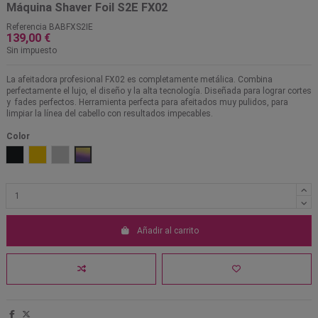
Máquina Shaver Foil S2E FX02
Referencia
BABFXS2IE
139,00 €
Sin impuesto
La afeitadora profesional FX02 es completamente metálica. Combina
perfectamente el lujo, el diseño y la alta tecnología. Diseñada para lograr cortes
y fades perfectos. Herramienta perfecta para afeitados muy pulidos, para
limpiar la línea del cabello con resultados impecables.
Color
Gunsteel
Oro
Plata
Camaleón
Añadir al carrito