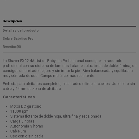
Descripción
Detalles del producto
Sobre Babyliss Pro
Reseñas
(0)
La Shaver FX02 4Artist de Babyliss Professional consigue un rasurado
profesional con su sistema de láminas flotantes ultra finas de doble lámina, se
consigue un afeitado seguro y sin irritar la piel. Bien balanceada y equilibrada
muy cómoda de usar. Cuerpo metálico más resistente.
Perfecta para afeitados completos, crear fades o limpiar cuellos. Uso con o sin
cable y 44mm de zona de afeitado
Características
Motor DC giratorio
11000 rpm
Sistema flotante de doble hoja, ultra fina y escalonada
Carga 3 horas
Autonomía 3 horas
Cable 3m
Uso con o sin cable