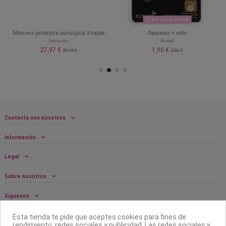
Sin stock online
Máscara protectora quirúrgica 3 capas
Raspador + sello
Generico
Konad
27,97 €
1,90 €
39,95 €
3,80 €
Contacta con nosotros
Información
Legal
Sobre nosotros
Síguenos
Boletín
Esta tienda te pide que aceptes cookies para fines de
rendimiento, redes sociales y publicidad. Las redes sociales y