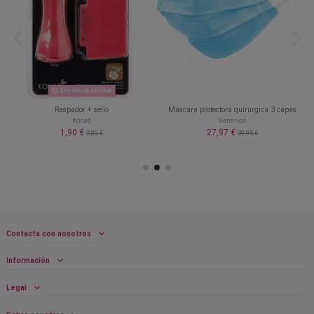
Sin stock online
Raspador + sello
Máscara protectora quirúrgica 3 capas
Konad
Generico
1,90 €
27,97 €
3,80 €
39,95 €
Contacta con nosotros
Información
Legal