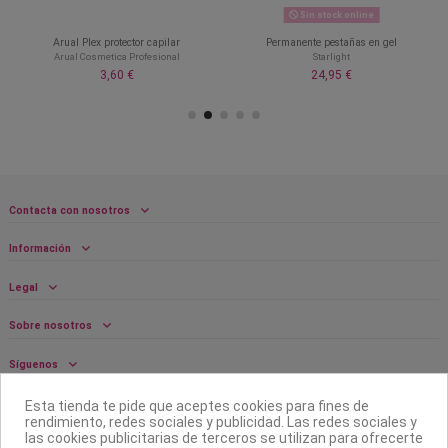
Sin stock online
Arual Plex protector capilar
Permanente pestañas en gel
Arual Cosmetica Profesional
Starlight
3,60 €
24,95 €
Contacta con nosotros
Información
Legal
Sobre nosotros
Síguenos
Boletín
Esta tienda te pide que aceptes cookies para fines de
rendimiento, redes sociales y publicidad. Las redes sociales y
las cookies publicitarias de terceros se utilizan para ofrecerte