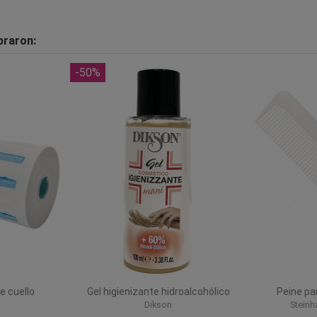
praron:
-50%
e cuello
Gel higienizante hidroalcohólico
Peine pa
Dikson
Steinh