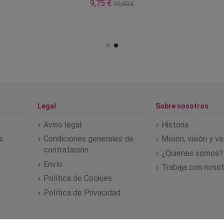
9,75 €
19,50 €
Legal
Sobre nosotros
Aviso legal
Historia
s
Condiciones generales de
Misión, visión y v
contratación
¿Quienes somos?
Envío
Trabaja con noso
Política de Cookies
Política de Privacidad