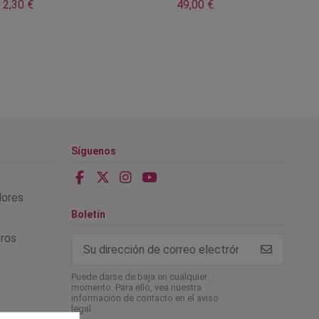
2,30 €
49,00 €
Síguenos
alores
Boletín
tros
Puede darse de baja en cualquier
momento. Para ello, vea nuestra
información de contacto en el aviso
legal.