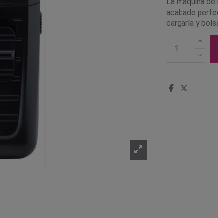
La máquina de r
acabado perfect
cargarla y bolsa