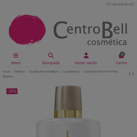
Lista de deseos (
0
)
0
Menú
Búsqueda
Iniciar sesión
Carrito
Inicio
Estética
Cuidado dermatológico
Limpiadoras
Loción purificante oil free
Biopure
-20%