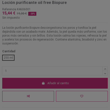
Loción purificante oil free Biopure
Referencia
K4606001
15,44 €
19,30 €
-20%
Sin impuesto
La loción purificante Biopure descongestiona los poros y tonifica la piel
dejándola con un acabado mate. Además, la piel queda más uniforme, con los
poros más cerrados y sin brillos. Esta loción calma las rojeces, refresca la piel
y acelera los procesos de regeneración. Contiene alantoína, bisabolol y zinc en
suspensión.
Cantidad
250 ml
Añadir al carrito