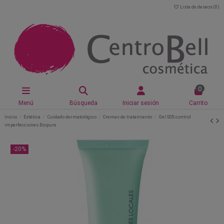
Lista de deseos (
0
)
0
Menú
Búsqueda
Iniciar sesión
Carrito
Inicio
Estética
Cuidado dermatológico
Cremas de tratamiento
Gel SOS control
imperfecciones Biopure
-20%