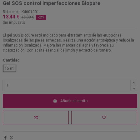
Gel SOS control imperfecciones Biopure
Referencia
K4601001
13,44 €
16,80 €
-20%
Sin impuesto
El gel SOS Biopure está indicado para el tratamiento de las erupciones
localizadas de las pieles acneicas. Realiza una acción antiséptica y reduce la
inflamación localizada. Mejora las marcas del acné y favorece su
cicatrización. Con aceite esencial de limón y extracto de romero.
Cantidad
15 ml
Añadir al carrito