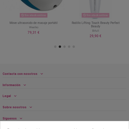
Sin stock online
Sin stock online
Move ultrasonido de masaje portátil
Rodillo Lifting Touch Beauty Perfect
Beauty
Weelko
Bifull
79,31 €
29,90 €
Contacta con nosotros
Información
Legal
Sobre nosotros
Síguenos