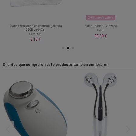
Sin stock online
Toallas desechables celulosa gofrada
Esterilizador UV ozono
080R LadyCel
Bifull
Cami-Cel
99,00 €
8,15 €
Clientes que compraron este producto también compraron: