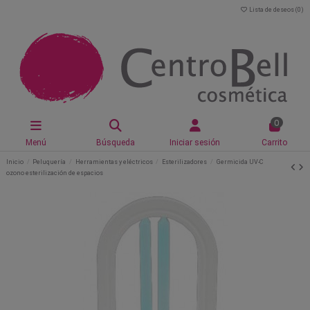
Lista de deseos (
0
)
0
Menú
Búsqueda
Iniciar sesión
Carrito
Inicio
Peluquería
Herramientas y eléctricos
Esterilizadores
Germicida UV-C
ozono esterilización de espacios