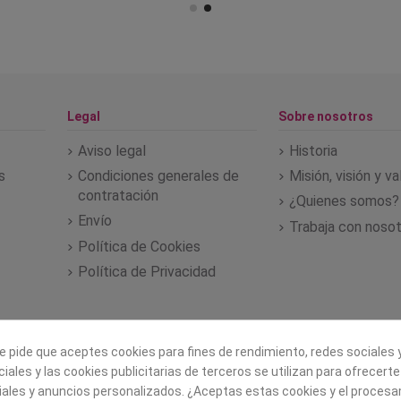
Legal
Sobre nosotros
Aviso legal
Historia
s
Condiciones generales de
Misión, visión y v
contratación
¿Quienes somos?
Envío
Trabaja con noso
Política de Cookies
Política de Privacidad
e pide que aceptes cookies para fines de rendimiento, redes sociales y
iales y las cookies publicitarias de terceros se utilizan para ofrecert
iales y anuncios personalizados. ¿Aceptas estas cookies y el proces