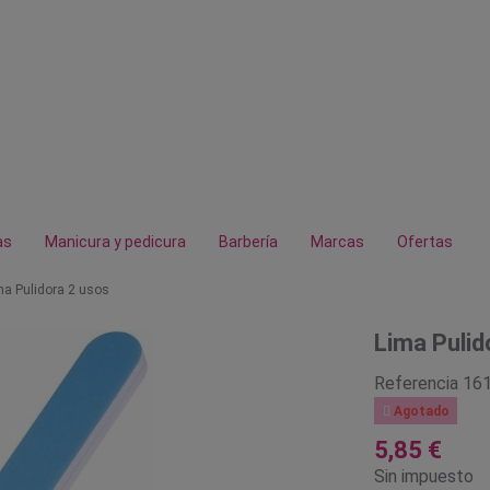
as
Manicura y pedicura
Barbería
Marcas
Ofertas
ma Pulidora 2 usos
Lima Pulid
Referencia
16

Agotado
5,85 €
Sin impuesto