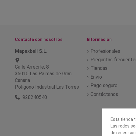
Contacta con nosotros
Información
Mapexbell S.L.
Profesionales
Preguntas frecuente
Calle Arrecife, 8
Tiendas
35010 Las Palmas de Gran
Envío
Canaria
Pago seguro
Polígono Industrial Las Torres
Contáctanos
928240540
Esta tienda t
Las redes soc
de redes soc