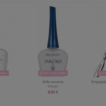
nline
Sin stock online
Si
Brillo secante
Empujado
Masglo
8,90 €