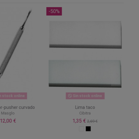
-50%
n stock online
Sin stock online
r-pusher curvado
Lima taco
Masglo
Cibitra
12,00 €
1,35 €
2,69 €