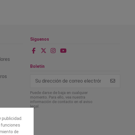
Síguenos
alores
Boletín
tros
Puede darse de baja en cualquier
momento. Para ello, vea nuestra
información de contacto en el aviso
legal.
 publicidad.
e funciones
amiento de