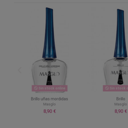
Sin stock online
Sin stock o
Brillo uñas mordidas
Brillo
Masglo
Masglo
8,90 €
8,90 €