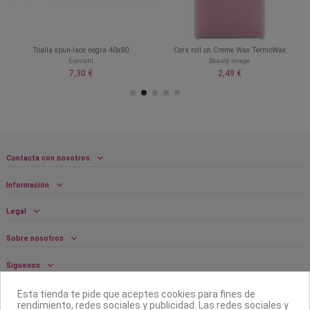
Toalla spun-lace negra 40x80
Cera roll on Creme Wax TermoWax
Eurostil
Beauty Image
7,30 €
2,49 €
Contacta con nosotros
Información
Legal
Sobre nosotros
Síguenos
Boletín
Esta tienda te pide que aceptes cookies para fines de
rendimiento, redes sociales y publicidad. Las redes sociales y