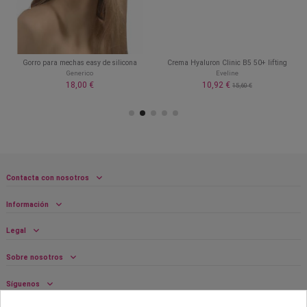
Gorro para mechas easy de silicona
Crema Hyaluron Clinic B5 50+ lifting
Generico
Eveline
18,00 €
10,92 €
15,60 €
Contacta con nosotros
Información
Legal
Sobre nosotros
Síguenos