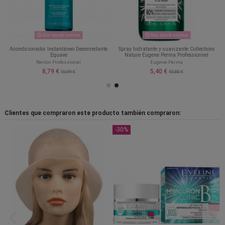
Sin stock online
Sin stock online
Acondicionador Instantáneo Desenredante
Spray hidratante y suavizante Collections
Equave
Nature Eugene Perma Professionnel
Revlon Professional
Eugene-Perma
8,79 €
5,40 €
10,99 €
10,80 €
Clientes que compraron este producto también compraron:
-30%