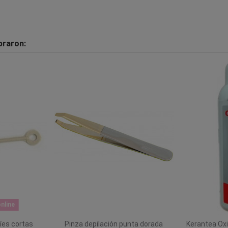
praron:
nline
íes cortas
Pinza depilación punta dorada
Kerantea Oxi