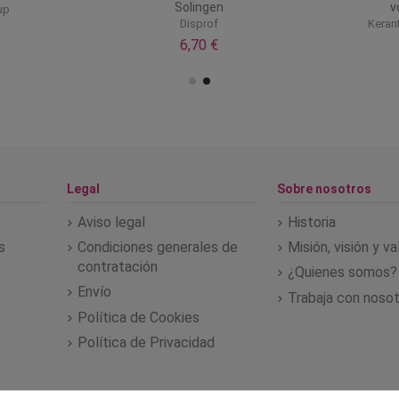
Solingen
v
up
Disprof
Keran
6,70 €
Legal
Sobre nosotros
Aviso legal
Historia
s
Condiciones generales de
Misión, visión y v
contratación
¿Quienes somos?
Envío
Trabaja con noso
Política de Cookies
Política de Privacidad