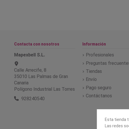
Contacta con nosotros
Información
Mapexbell S.L.
Profesionales
Preguntas frecuente
Calle Arrecife, 8
Tiendas
35010 Las Palmas de Gran
Envío
Canaria
Pago seguro
Polígono Industrial Las Torres
Contáctanos
928240540
Esta tienda t
Las redes soc