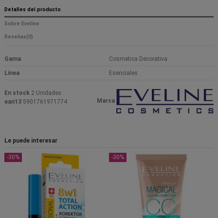
Detalles del producto
Sobre Eveline
Reseñas
(0)
Gama
Cosmetica Decorativa
Linea
Esenciales
En stock
2 Unidades
Marca
ean13
5901761971774
Le puede interesar
-30%
-30%