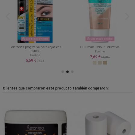
Sin stock online
Sin stock online
Coloración progresiva para cejas con
CC Cream Colour Correction
henna
Eveline
Eveline
7,69 €
10,99 €
5,59 €
7,99 €
Clientes que compraron este producto también compraron: