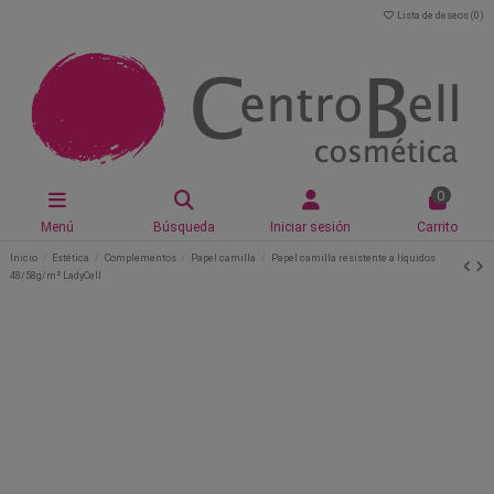
Lista de deseos (
0
)
0
Menú
Búsqueda
Iniciar sesión
Carrito
Inicio
Estética
Complementos
Papel camilla
Papel camilla resistente a líquidos
48/58g/m² LadyCell