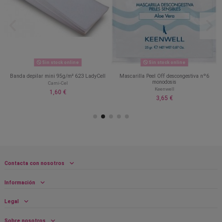
Sin stock online
Sin stock online
Banda depilar mini 95g/m² 623 LadyCell
Mascarilla Peel Off descongestiva nº6
monodosis
Cami-Cel
Keenwell
1,60 €
3,65 €
Contacta con nosotros
Información
Legal
Sobre nosotros