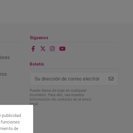
Síguenos
alores
Boletín
tros
Puede darse de baja en cualquier
momento. Para ello, vea nuestra
información de contacto en el aviso
legal.
 publicidad.
e funciones
amiento de