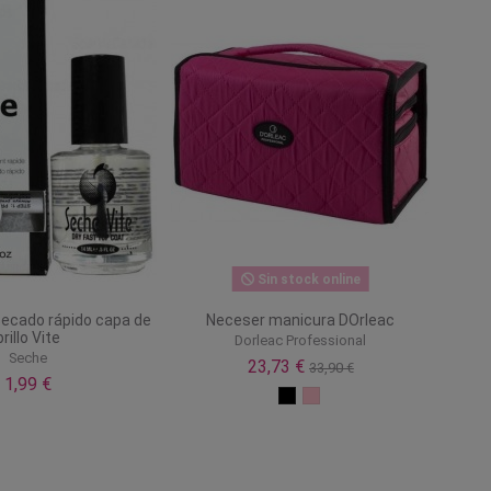
Sin stock online
secado rápido capa de
Neceser manicura DOrleac
brillo Vite
Dorleac Professional
Seche
23,73 €
33,90 €
1,99 €