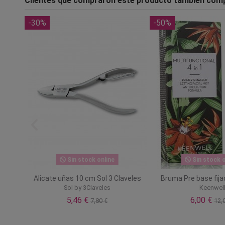
Clientes que compraron este producto también com
-30%
-50%
Sin stock online
Sin stock o
agic
Alicate uñas 10 cm Sol 3 Claveles
Bruma Pre base fija
Sol by 3Claveles
Keenwel
5,46 €
6,00 €
7,80 €
12,