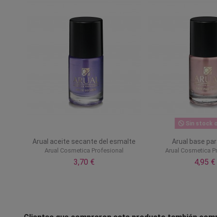
Sin stock o
Arual aceite secante del esmalte
Arual base pa
Arual Cosmetica Profesional
Arual Cosmetica P
3,70 €
4,95 €