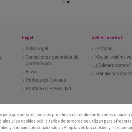
Legal
Sobre nosotros
Aviso legal
Historia
s
Condiciones generales de
Misión, visión y v
contratación
¿Quienes somos?
Envío
Trabaja con noso
Política de Cookies
Política de Privacidad
e pide que aceptes cookies para fines de rendimiento, redes sociales y
iales y las cookies publicitarias de terceros se utilizan para ofrecert
iales y anuncios personalizados. ¿Aceptas estas cookies y el proces