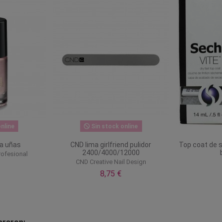
nline
Sin stock online
ra uñas
CND lima girlfriend pulidor
Top coat de 
2400/4000/12000
rofesional
CND Creative Nail Design
8,75 €