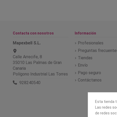
Contacta con nosotros
Información
Mapexbell S.L.
Profesionales
Preguntas frecuente
Calle Arrecife, 8
Tiendas
35010 Las Palmas de Gran
Envío
Canaria
Pago seguro
Polígono Industrial Las Torres
Contáctanos
928240540
Esta tienda t
Las redes soc
de redes soc