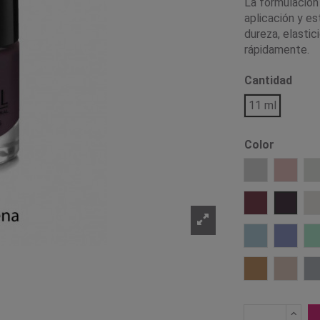
La formulación
aplicación y es
dureza, elastic
rápidamente.
Cantidad
11 ml
Color
1 Transpare
2 Porc
12 Granate
13 Ber
25 Azul Past
26 Lila
37 Caramelo
38 Nu
3