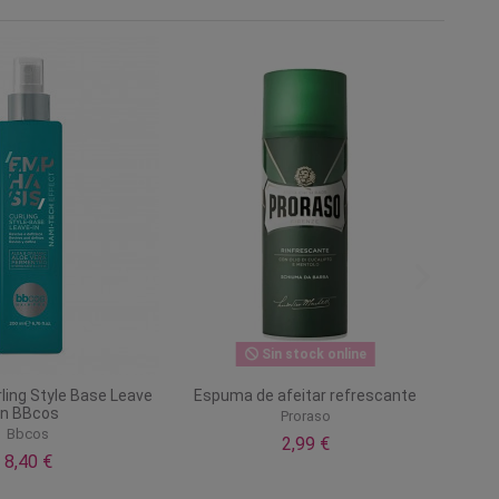
Sin stock online
ling Style Base Leave
Espuma de afeitar refrescante
In BBcos
Proraso
Bbcos
2,99 €
8,40 €