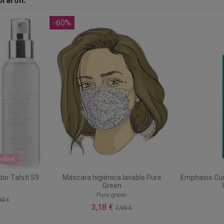
praron:
-60%
nline
dor Tahití S9
Máscara higiénica lavable Pure
Emphasis Cur
Green
l
Pure green
00 €
3,18 €
7,95 €