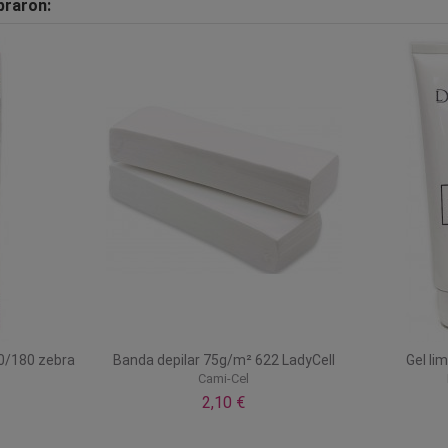
praron:
0/180 zebra
Banda depilar 75g/m² 622 LadyCell
Gel li
Cami-Cel
2,10 €