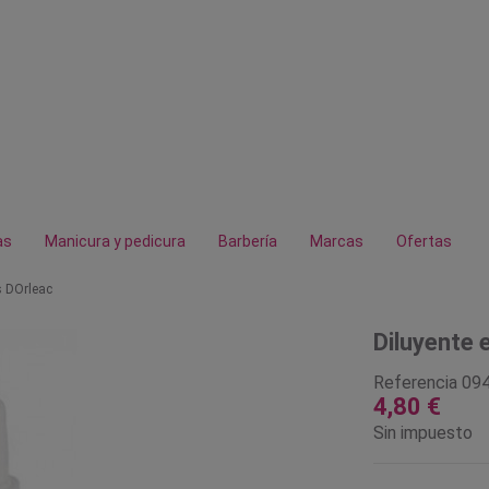
as
Manicura y pedicura
Barbería
Marcas
Ofertas
s DOrleac
Diluyente 
Referencia
09
4,80 €
Sin impuesto