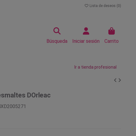
Lista de deseos (
0
)
Búsqueda
Iniciar sesión
Carrito
Ir a tienda profesional
esmaltes DOrleac
4XD2005271