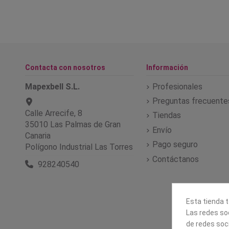
Contacta con nosotros
Información
Mapexbell S.L.
Profesionales
Preguntas frecuente
Calle Arrecife, 8
Tiendas
35010 Las Palmas de Gran
Envío
Canaria
Pago seguro
Polígono Industrial Las Torres
Contáctanos
928240540
Esta tienda t
Las redes soc
de redes soc