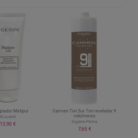
mpiador Matipur
Carmen Ton Sur Ton revelador 9
volúmenes
DLucanni
Eugene-Perma
13,90 €
7,65 €