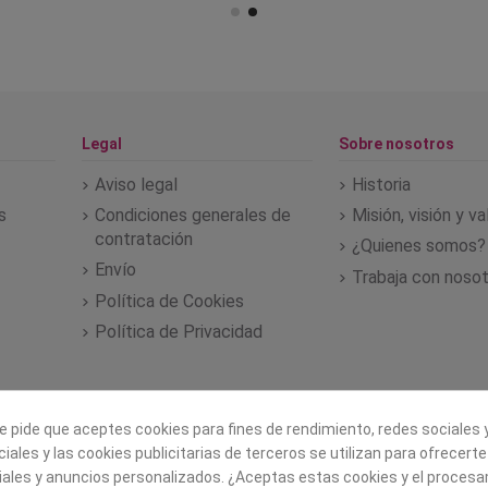
Legal
Sobre nosotros
Aviso legal
Historia
s
Condiciones generales de
Misión, visión y v
contratación
¿Quienes somos?
Envío
Trabaja con noso
Política de Cookies
Política de Privacidad
e pide que aceptes cookies para fines de rendimiento, redes sociales y
iales y las cookies publicitarias de terceros se utilizan para ofrecert
iales y anuncios personalizados. ¿Aceptas estas cookies y el proces