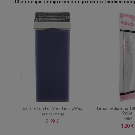
Clientes que compraron este producto también com
hic
Cera roll on For Men TermoWax
Lima media luna 10
funda
Pollie
Beauty Image
Pollié
2,49 €
1,20 €