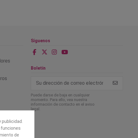
Síguenos
alores
Boletín
tros
Puede darse de baja en cualquier
momento. Para ello, vea nuestra
información de contacto en el aviso
legal.
 publicidad.
e funciones
amiento de