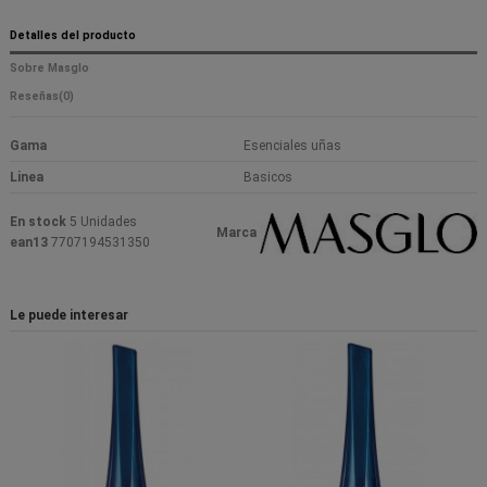
Detalles del producto
Sobre Masglo
Reseñas
(0)
Gama
Esenciales uñas
Linea
Basicos
En stock
5 Unidades
Marca
ean13
7707194531350
Le puede interesar