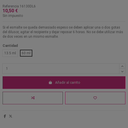
Referencia
16130DL6
10,50 €
Sin impuesto
Si el esmalte se queda demasiado espeso se deben aplicar una o dos gotas
del dilusor, agitar el recipiente y dejar reposar 6 horas. No se debe utilizar más
de dos veces en un mismo esmalte.
Cantidad
13.5 ml
60 ml
Añadir al carrito