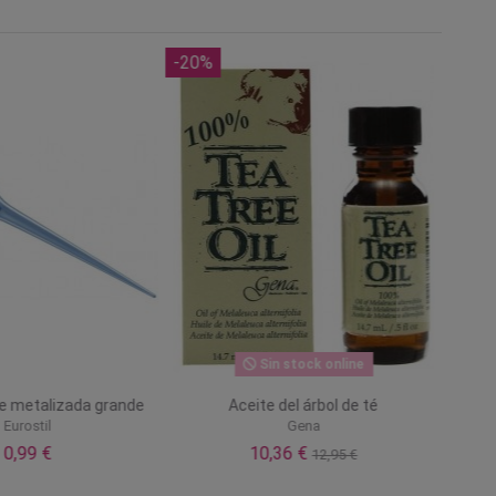
-20%
Sin stock online
te metalizada grande
Aceite del árbol de té
Eurostil
Gena
0,99 €
10,36 €
12,95 €