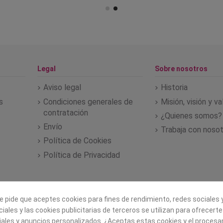
Legal
Sobre nosotros
Aviso legal
Historia
s
Condiciones generales de
Misión, visión y v
contratación
¿Quienes somos?
Envío
Trabaja con noso
Política de Cookies
Política de Privacidad
e pide que aceptes cookies para fines de rendimiento, redes sociales y
iales y las cookies publicitarias de terceros se utilizan para ofrecert
iales y anuncios personalizados. ¿Aceptas estas cookies y el proces