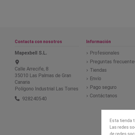
Contacta con nosotros
Información
Mapexbell S.L.
Profesionales
Preguntas frecuente
Calle Arrecife, 8
Tiendas
35010 Las Palmas de Gran
Envío
Canaria
Pago seguro
Polígono Industrial Las Torres
Contáctanos
928240540
Esta tienda t
Las redes soc
de redes soc