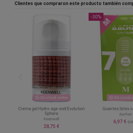
Clientes que compraron este producto también com
-30%
Sin stock online
Sin stock o
ca nº2
Crema gel Hydro-age well Evolution
Guantes látex c
Sphere
Aachen
Keenwell
6,97 €
9,9
28,75 €