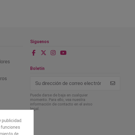
Síguenos
alores
Boletín
tros
Puede darse de baja en cualquier
momento. Para ello, vea nuestra
información de contacto en el aviso
legal.
 publicidad.
e funciones
amiento de