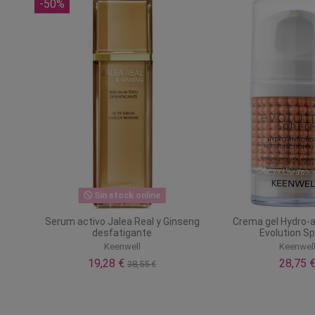
-50%
Sin stock online
Serum activo Jalea Real y Ginseng
Crema gel Hydro-a
desfatigante
Evolution S
Keenwell
Keenwel
19,28 €
28,75 
38,55 €