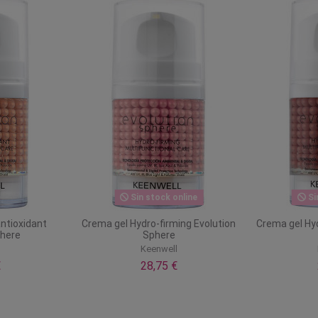
Sin stock online
Si
ntioxidant
Crema gel Hydro-firming Evolution
Crema gel Hyd
phere
Sphere
l
Keenwell
€
28,75 €