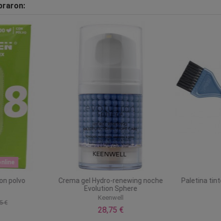
praron:
nline
on polvo
Crema gel Hydro-renewing noche
Paletina tin
Evolution Sphere
Keenwell
5 €
28,75 €