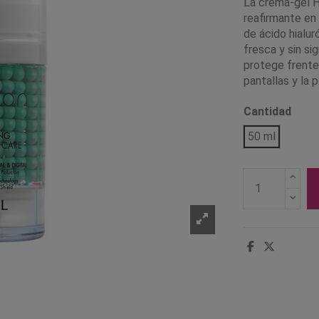
La crema-gel H
reafirmante en
de ácido hialur
fresca y sin si
protege frente a
pantallas y la 
Cantidad
50 ml