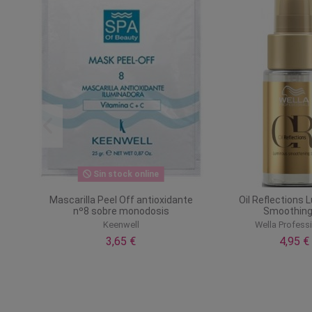
Sin stock online
180
Mascarilla Peel Off antioxidante
Oil Reflections
nº8 sobre monodosis
Smoothing 
Keenwell
Wella Profess
3,65 €
4,95 €