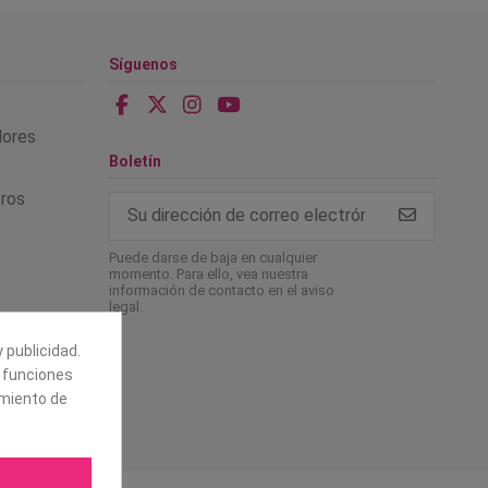
Síguenos
alores
Boletín
tros
Puede darse de baja en cualquier
momento. Para ello, vea nuestra
información de contacto en el aviso
legal.
 publicidad.
e funciones
amiento de