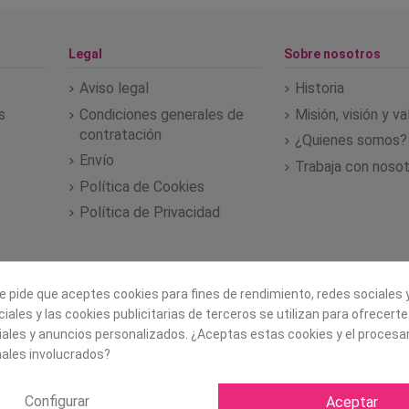
Legal
Sobre nosotros
Aviso legal
Historia
s
Condiciones generales de
Misión, visión y v
contratación
¿Quienes somos?
Envío
Trabaja con noso
Política de Cookies
Política de Privacidad
e pide que aceptes cookies para fines de rendimiento, redes sociales y
iales y las cookies publicitarias de terceros se utilizan para ofrecert
iales y anuncios personalizados. ¿Aceptas estas cookies y el proces
ales involucrados?
Configurar
Aceptar