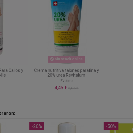
Sin stock online
Para Callos y
Crema nutritiva talones parafina y
llie
20% urea Revitalum
Eveline
4,45 €
6,85 €
praron:
-20%
-50%