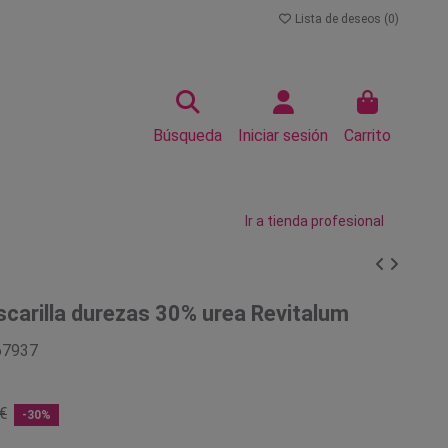
Lista de deseos (
0
)
Búsqueda
Iniciar sesión
Carrito
Ir a tienda profesional
arilla durezas 30% urea Revitalum
67937
€
-30%