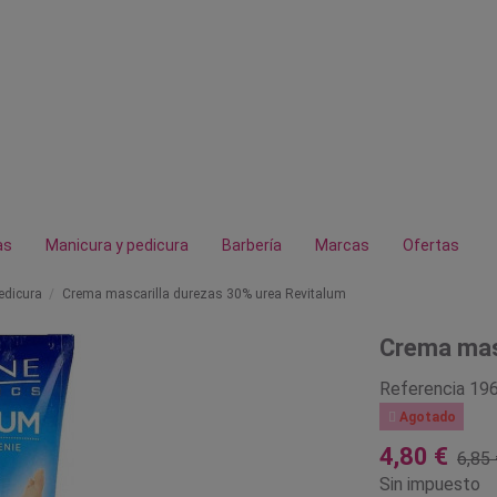
as
Manicura y pedicura
Barbería
Marcas
Ofertas
edicura
Crema mascarilla durezas 30% urea Revitalum
Crema masc
Referencia
19

Agotado
4,80 €
6,85 
Sin impuesto