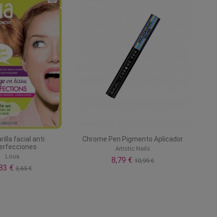
illa facial anti
Chrome Pen Pigmento Aplicador
erfecciones
Artistic Nails
Loua
8,79 €
10,99 €
,83 €
3,65 €