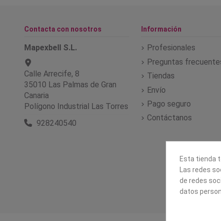
Contacta con nosotros
Información
Mapexbell S.L.
Profesionales
Preguntas frecuente
Calle Arrecife, 8
Tiendas
35010 Las Palmas de Gran
Envío
Canaria
Pago seguro
Polígono Industrial Las Torres
Contáctanos
928240540
Esta tienda t
Las redes soc
de redes soc
datos person