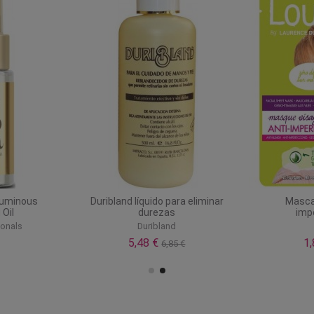
 Luminous
Duribland líquido para eliminar
Mascar
Oil
durezas
imp
ionals
Duribland
5,48 €
1
6,85 €