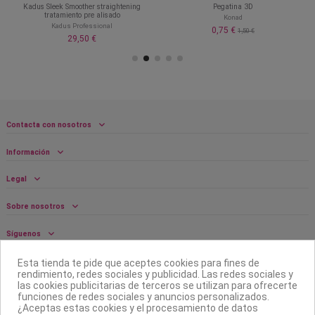
Kadus Sleek Smoother straightening
Pegatina 3D
tratamiento pre alisado
Konad
Kadus Professional
0,75 €
1,50 €
29,50 €
Contacta con nosotros
Información
Legal
Sobre nosotros
Síguenos
Boletín
Esta tienda te pide que aceptes cookies para fines de
rendimiento, redes sociales y publicidad. Las redes sociales y
las cookies publicitarias de terceros se utilizan para ofrecerte
funciones de redes sociales y anuncios personalizados.
¿Aceptas estas cookies y el procesamiento de datos