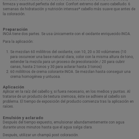
firmeza y exactitud perfecta del color. Confort extremo del cuero cabelludo. 6
semanas de hidratación y nutrición intensas* cabello más suave que antes de
la coloración.
Preparación
INOA tiene dos partes. Se usa únicamente con el oxidante enriquecido INOA.
Para la aplicación:
Se mezclan 60 mililitros del oxidante, con 10, 20 o 30 volúmenes (10
para oscurecer una base natural clara, color con la misma altura de tono,
extender la mezcla para un proceso de precoloración / 20 para cubrir
canas, hasta 2 tonos y 30 para aclarar hasta 3 tonos)
60 mililitros de crema colorante INOA. Se mezclan hasta conseguir una
crema homogénea y untuosa.
Aplicación
Aplicar en la raíz del cabello y, si fuera necesario, en los medios y puntas. Al
tratarse de un producto de textura cremosa, éste se adhiere al cabello sin
problema. El tiempo de exposición del producto comienza tras la aplicación en
raíces.
Emulsión y aclarado
Después del tiempo expuesto, emulsionar abundamentemente con agua
durante unos minutos hasta que el agua salga clara.
Después, utilizar un champú post coloración.