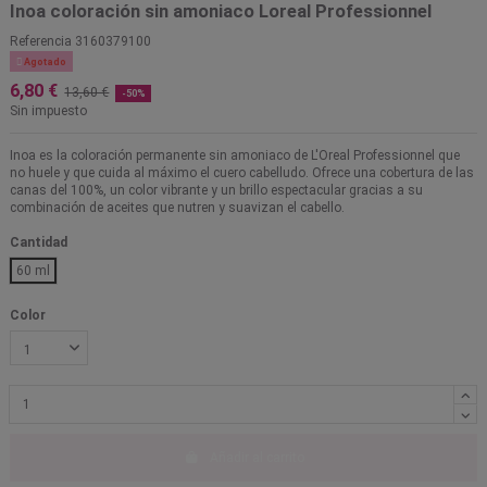
Inoa coloración sin amoniaco Loreal Professionnel
Referencia
3160379100

Agotado
6,80 €
13,60 €
-50%
Sin impuesto
Inoa es la coloración permanente sin amoniaco de L'Oreal Professionnel que
no huele y que cuida al máximo el cuero cabelludo. Ofrece una cobertura de las
canas del 100%, un color vibrante y un brillo espectacular gracias a su
combinación de aceites que nutren y suavizan el cabello.
Cantidad
60 ml
Color
Añadir al carrito