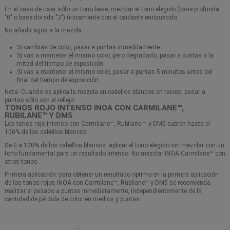
En el caso de usar sólo un tono base, mezclar el tono elegido (base profunda
"0" o base dorada "3") únicamente con el oxidante enriquecido.
No añadir agua a la mezcla
Si cambias de color, pasar a puntas inmeditamente
Si vas a mantener el mismo color, pero degradado, pasar a puntas a la
mitad del tiempo de exposición
Si vas a mantener el mismo color, pasar a puntas 5 minutos antes del
final del tiempo de exposición
Nota: Cuando se aplica la mezcla en cabellos blancos en raíces, pasar a
puntas sólo con el reflejo.
TONOS ROJO INTENSO INOA CON CARMILANE™,
RUBILANE™ Y DM5
Los tonos rojo intenso con Carmilane™, Rubilane ™ y DM5 cubren hasta el
100% de los cabellos blancos
De 0 a 100% de los cabellos blancos: aplicar el tono elegido sin mezclar con un
tono fundamental para un resultado intenso. No mezclar INOA Carmilane™ con
otros tonos.
Primera aplicación: para obtener un resultado óptimo en la primera aplicación
de los tonos rojos INOA con Carmilane™, Rubilane™ y DM5 se recomienda
realizar el pasado a puntas inmediatamente, independientemente de la
cantidad de pérdida de color en medios y puntas.