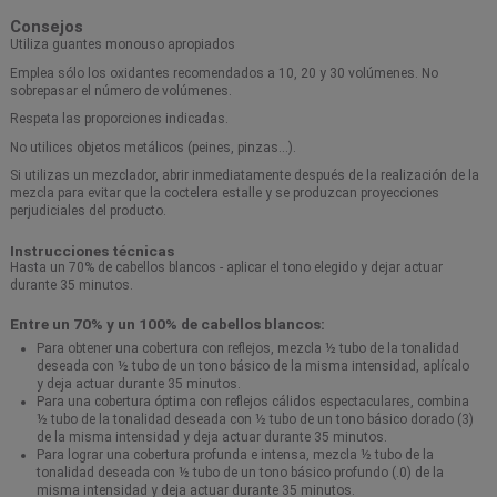
Consejos
Utiliza guantes monouso apropiados
Emplea sólo los oxidantes recomendados a 10, 20 y 30 volúmenes. No
sobrepasar el número de volúmenes.
Respeta las proporciones indicadas.
No utilices objetos metálicos (peines, pinzas…).
Si utilizas un mezclador, abrir inmediatamente después de la realización de la
mezcla para evitar que la coctelera estalle y se produzcan proyecciones
perjudiciales del producto.
Instrucciones técnicas
Hasta un 70% de cabellos blancos - aplicar el tono elegido y dejar actuar
durante 35 minutos.
Entre un 70% y un 100% de cabellos blancos:
Para obtener una cobertura con reflejos, mezcla ½ tubo de la tonalidad
deseada con ½ tubo de un tono básico de la misma intensidad, aplícalo
y deja actuar durante 35 minutos.
Para una cobertura óptima con reflejos cálidos espectaculares, combina
½ tubo de la tonalidad deseada con ½ tubo de un tono básico dorado (3)
de la misma intensidad y deja actuar durante 35 minutos.
Para lograr una cobertura profunda e intensa, mezcla ½ tubo de la
tonalidad deseada con ½ tubo de un tono básico profundo (.0) de la
misma intensidad y deja actuar durante 35 minutos.