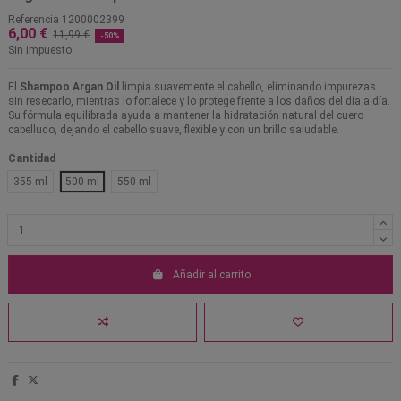
Referencia
1200002399
6,00 €
11,99 €
-50%
Sin impuesto
El
Shampoo Argan Oil
limpia suavemente el cabello, eliminando impurezas
sin resecarlo, mientras lo fortalece y lo protege frente a los daños del día a día.
Su fórmula equilibrada ayuda a mantener la hidratación natural del cuero
cabelludo, dejando el cabello suave, flexible y con un brillo saludable.
Cantidad
355 ml
500 ml
550 ml
Añadir al carrito