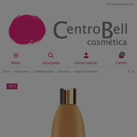
Lista de deseos (
0
)
0
Menú
Búsqueda
Iniciar sesión
Carrito
Inicio
Peluquería
Cuidado Capilar
Champús
Argan Oil Champú
-50%