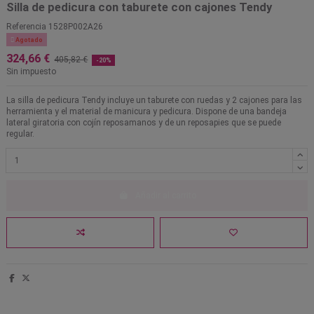
Silla de pedicura con taburete con cajones Tendy
Referencia
1528P002A26

Agotado
324,66 €
405,82 €
-20%
Sin impuesto
La silla de pedicura Tendy incluye un taburete con ruedas y 2 cajones para las
herramienta y el material de manicura y pedicura. Dispone de una bandeja
lateral giratoria con cojín reposamanos y de un reposapies que se puede
regular.
Añadir al carrito