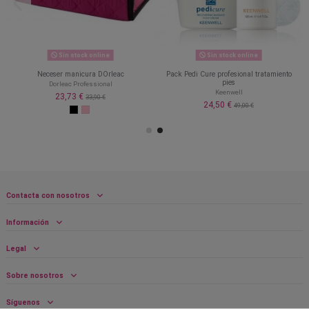
Sin stock online
Sin stock online
Neceser manicura DOrleac
Pack Pedi Cure profesional tratamiento
pies
Dorleac Professional
Keenwell
23,73 €
33,90 €
24,50 €
49,00 €
Contacta con nosotros
Información
Legal
Sobre nosotros
Síguenos