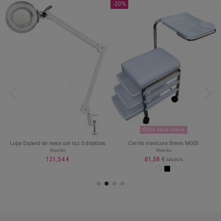
-20%
Sin stock online
Lupa Expand de mesa con luz 3 dioptrías
Carrito manicura Brevis M005
Weelko
Weelko
121,54 €
81,58 €
101,97 €