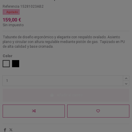
Referencia
15281023AB2

Agotado
159,00 €
Sin impuesto
Taburete de diseño ergonómico y elegante con respaldo ovalado. Asiento
plano y circular con altura regulable mediante pistón de gas. Tapizado en PU
de alta calidad y base cromada.
Color
Blanco
Negro
Añadir al carrito