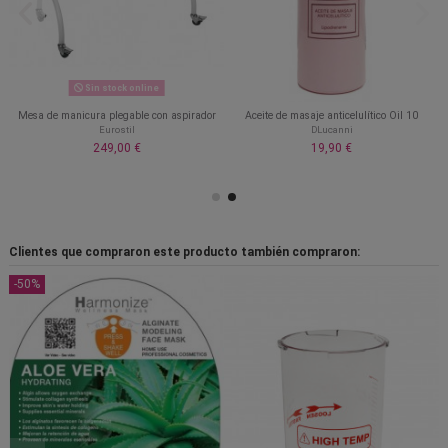
Sin stock online
Mesa de manicura plegable con aspirador
Aceite de masaje anticelulítico Oil 10
Eurostil
DLucanni
249,00 €
19,90 €
Clientes que compraron este producto también compraron:
-50%