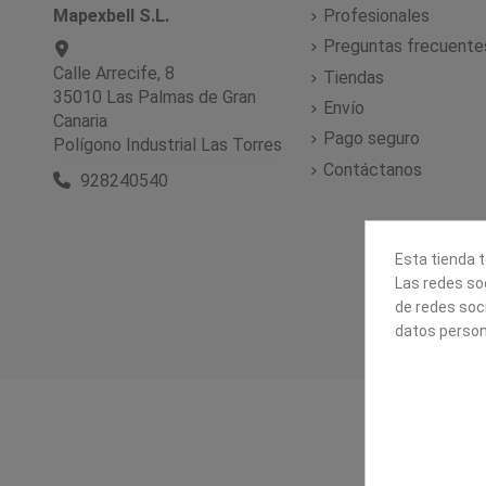
Mapexbell S.L.
Profesionales
Preguntas frecuente
Calle Arrecife, 8
Tiendas
35010 Las Palmas de Gran
Envío
Canaria
Pago seguro
Polígono Industrial Las Torres
Contáctanos
928240540
Esta tienda t
Las redes soc
de redes soc
datos person