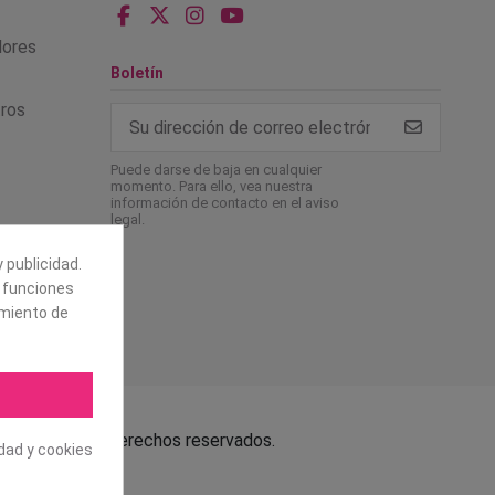
alores
Boletín
tros
Puede darse de baja en cualquier
momento. Para ello, vea nuestra
información de contacto en el aviso
legal.
 publicidad.
e funciones
amiento de
.L. Todos los derechos reservados.
idad y cookies