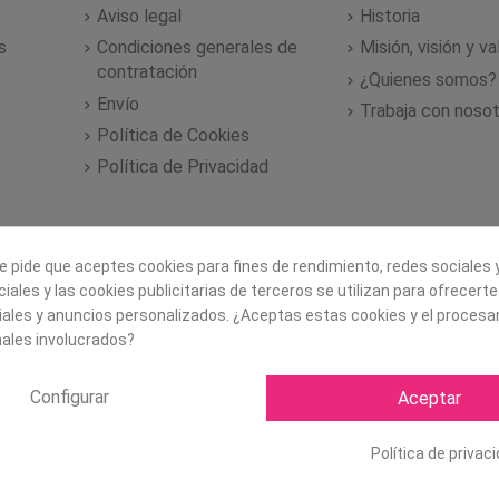
Aviso legal
Historia
s
Condiciones generales de
Misión, visión y v
contratación
¿Quienes somos?
Envío
Trabaja con noso
Política de Cookies
Política de Privacidad
e pide que aceptes cookies para fines de rendimiento, redes sociales y
iales y las cookies publicitarias de terceros se utilizan para ofrecert
iales y anuncios personalizados. ¿Aceptas estas cookies y el proces
ales involucrados?
Configurar
Aceptar
Copyright ©
2026 Mapexbell S
Política de privac