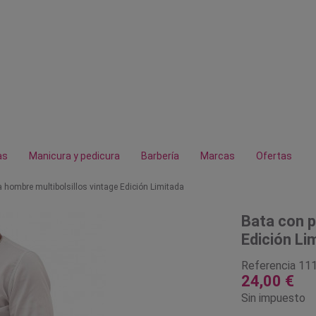
as
Manicura y pedicura
Barbería
Marcas
Ofertas
a hombre multibolsillos vintage Edición Limitada
Bata con p
Edición Li
Referencia
11
24,00 €
Sin impuesto