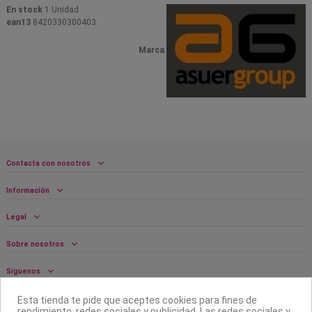
En stock
1 Unidad
ean13
8420330300403
Marca
Contacta con nosotros
Información
Legal
Sobre nosotros
Síguenos
Boletín
Esta tienda te pide que aceptes cookies para fines de
rendimiento, redes sociales y publicidad. Las redes sociales y