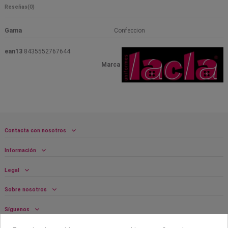
Reseñas
(0)
Gama
Confeccion
ean13
8435552767644
Marca
Contacta con nosotros
Información
Legal
Sobre nosotros
Síguenos