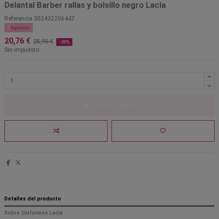
Delantal Barber rallas y bolsillo negro Lacla
Referencia
302432206447

Agotado
20,76 €
25,95 €
-20%
Sin impuesto
Añadir al carrito
Detalles del producto
Sobre Uniformes Lacla