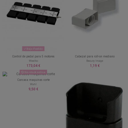
Bajo Pedido
Control de pedal para 5 motores
Cabezal para roll-on mediano
Weelko
Beauty Image
173,04 €
1,19 €
Sin stock online
Carcasa maquinas corte
Wahl
9,50 €