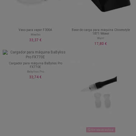
Vaso para vapor F300A
Base de carga para máquina Chromstyle
1871 Moser
Weelko
Wahl
33,37 €
17,80 €
Cargador para máquina BaByliss Pro
FX770E
Babyliss Pro
33,74 €
Sin stock online