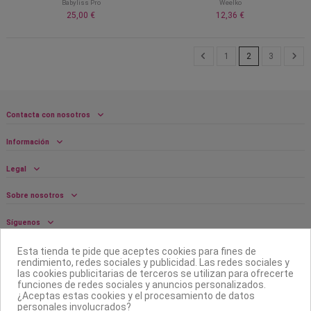
Babyliss Pro
Weelko
25,00 €
12,36 €
1
2
3
Contacta con nosotros
Información
Legal
Sobre nosotros
Síguenos
Boletín
Esta tienda te pide que aceptes cookies para fines de
rendimiento, redes sociales y publicidad. Las redes sociales y
las cookies publicitarias de terceros se utilizan para ofrecerte
funciones de redes sociales y anuncios personalizados.
¿Aceptas estas cookies y el procesamiento de datos
personales involucrados?