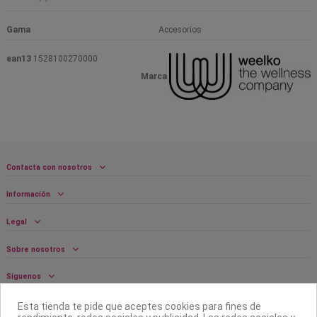
Gama
Accesorios
ean13
1528100270000
Marca
Contacta con nosotros
Información
Legal
Sobre nosotros
Síguenos
Boletín
Esta tienda te pide que aceptes cookies para fines de