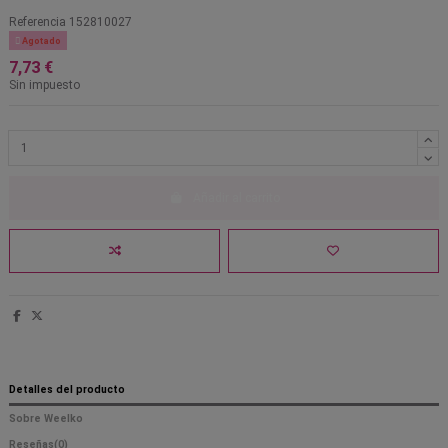
Referencia
152810027

Agotado
7,73 €
Sin impuesto
Añadir al carrito
Detalles del producto
Sobre Weelko
Reseñas
(0)