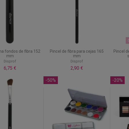
na fondos de fibra 152
Pincel de fibra para cejas 165
Pincel d
mm
mm
Disprof
Disprof
6,75 €
2,90 €
-50%
-20%