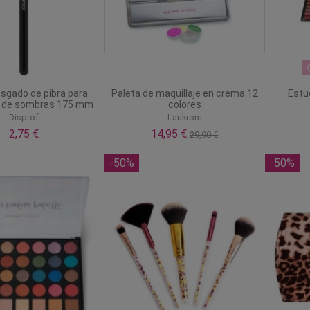
esgado de pibra para
Paleta de maquillaje en crema 12
Estu
e de sombras 175 mm
colores
Disprof
Laukrom
2,75 €
14,95 €
29,90 €
-50%
-50%