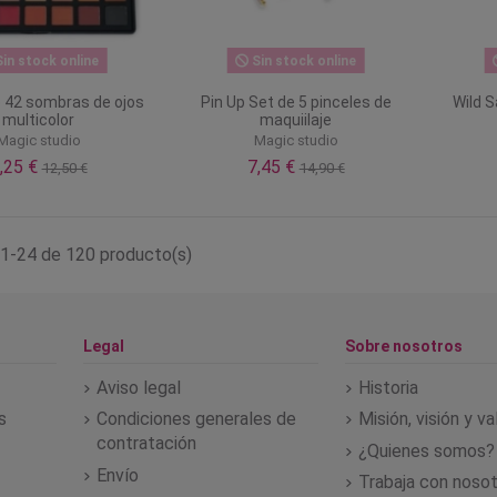
in stock online
Sin stock online
e 42 sombras de ojos
Pin Up Set de 5 pinceles de
Wild S
multicolor
maquiilaje
Magic studio
Magic studio
,25 €
7,45 €
12,50 €
14,90 €
1-24 de 120 producto(s)
Legal
Sobre nosotros
Aviso legal
Historia
s
Condiciones generales de
Misión, visión y v
contratación
¿Quienes somos?
Envío
Trabaja con noso