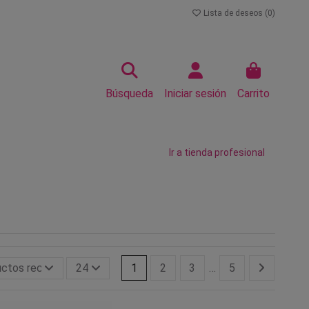
Lista de deseos (
0
)
Búsqueda
Iniciar sesión
Carrito
Ir a tienda profesional
ctos recientemente actualizados primero
24
1
2
3
…
5