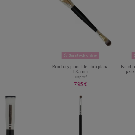
Sin stock online
Brocha y pincel de fibra plana
Brocha 
175 mm
para
Disprof
7,95 €