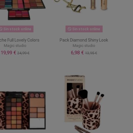
Sin stock online
Sin stock online
che Full Lovely Colors
Pack Diamond Shiny Look
Magic studio
Magic studio
19,99 €
6,98 €
24,99 €
13,95 €