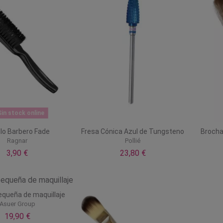
in stock online
llo Barbero Fade
Fresa Cónica Azul de Tungsteno
Brocha
Ragnar
Pollié
3,90 €
23,80 €
equeña de maquillaje
Asuer Group
19,90 €