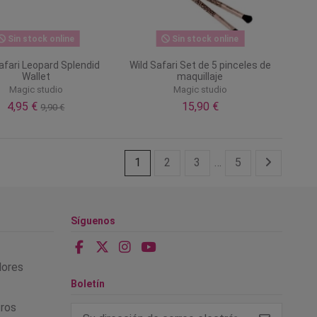
Sin stock online
Sin stock online
afari Leopard Splendid
Wild Safari Set de 5 pinceles de
Wallet
maquillaje
Magic studio
Magic studio
4,95 €
15,90 €
9,90 €
1
2
3
…
5
Síguenos
alores
Boletín
tros