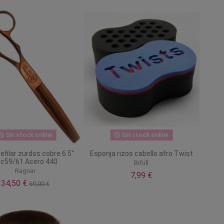
Sin stock online
Sin stock online
defilar zurdos cobre 6.5''
Esponja rizos cabello afro Twist
rc59/61 Acero 440
Bifull
Ragnar
7,99 €
34,50 €
69,00 €