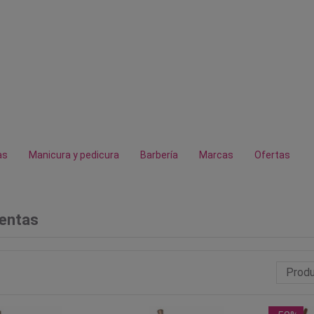
as
Manicura y pedicura
Barbería
Marcas
Ofertas
entas
Produ