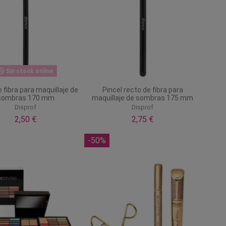
Sin stock online
e fibra para maquillaje de
Pincel recto de fibra para
sombras 170 mm
maquillaje de sombras 175 mm
Disprof
Disprof
2,50 €
2,75 €
-50%