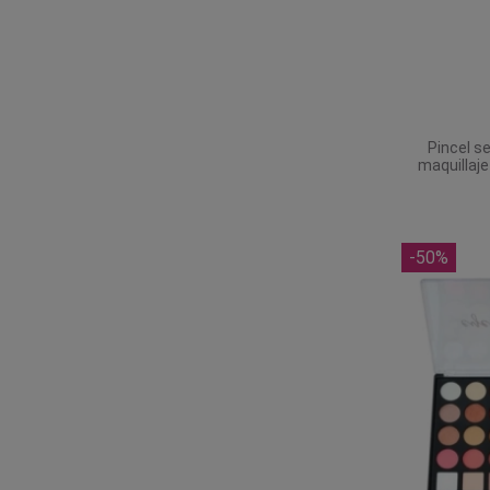
Pincel s
maquillaj
-50%