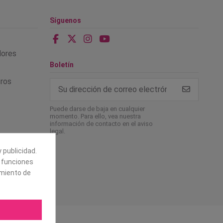
Síguenos
alores
Boletín
tros
Puede darse de baja en cualquier
momento. Para ello, vea nuestra
información de contacto en el aviso
legal.
 publicidad.
e funciones
amiento de