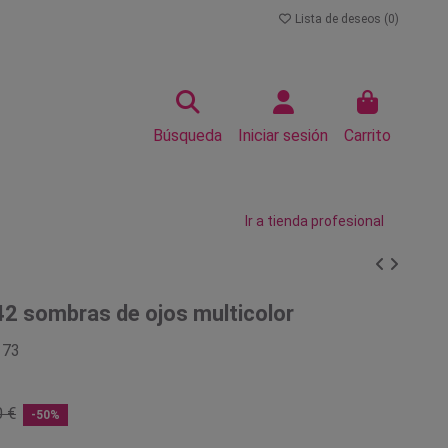
Lista de deseos (
0
)
Búsqueda
Iniciar sesión
Carrito
Ir a tienda profesional
42 sombras de ojos multicolor
173
0 €
-50%