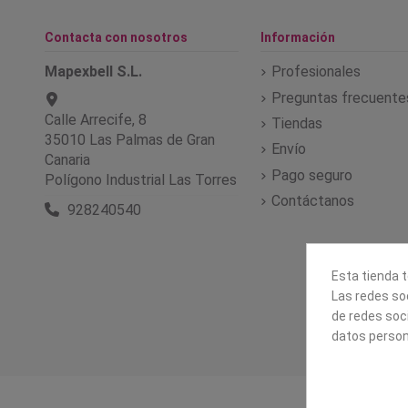
Contacta con nosotros
Información
Mapexbell S.L.
Profesionales
Preguntas frecuente
Calle Arrecife, 8
Tiendas
35010 Las Palmas de Gran
Envío
Canaria
Pago seguro
Polígono Industrial Las Torres
Contáctanos
928240540
Esta tienda t
Las redes soc
de redes soc
datos person