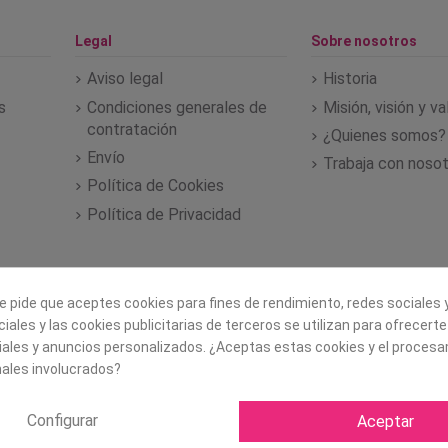
Legal
Sobre nosotros
Aviso legal
Historia
s
Condiciones generales de
Misión, visión y v
contratación
¿Quienes somos?
Envío
Trabaja con noso
Política de Cookies
Política de Privacidad
e pide que aceptes cookies para fines de rendimiento, redes sociales y
iales y las cookies publicitarias de terceros se utilizan para ofrecert
iales y anuncios personalizados. ¿Aceptas estas cookies y el proces
ales involucrados?
Configurar
Aceptar