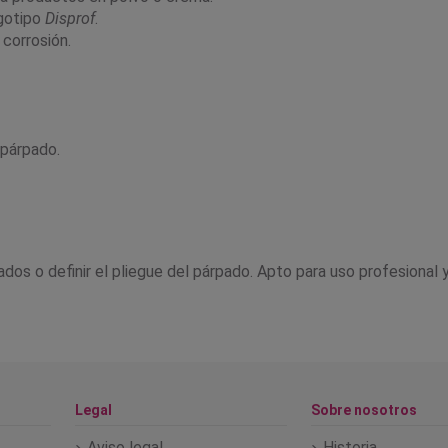
ogotipo
Disprof
.
 corrosión.
 párpado.
dos o definir el pliegue del párpado. Apto para uso profesional y
Legal
Sobre nosotros
Aviso legal
Historia