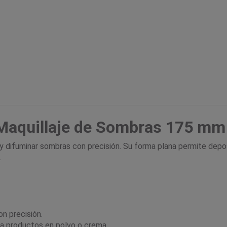
 Maquillaje de Sombras 175 mm
 y difuminar sombras con precisión. Su forma plana permite depos
.
on precisión.
ara productos en polvo o crema.