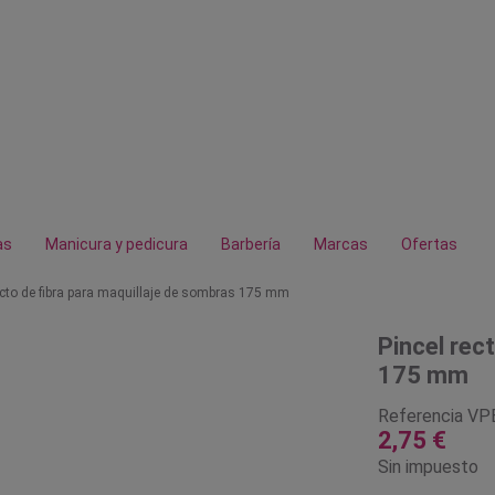
as
Manicura y pedicura
Barbería
Marcas
Ofertas
ecto de fibra para maquillaje de sombras 175 mm
Pincel rec
175 mm
Referencia
VP
2,75 €
Sin impuesto