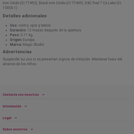
Iron Oxide (CI 77492), Black Iron Oxide (CI 77499), D&C Red 7 Ca Lake (CI
15850:1).
Detalles adicionales
Uso:
rostro, ojos y labios.
Duración:
12 meses después de la apertura.
Peso:
0.11 kg.
Origen:
Europa.
Marca:
Magic Studio.
Advertencias
Suspender su uso si se presentan signos de irritación. Mantener fuera del
alcance de los niños.
Contacta con nosotros
Información
Legal
Sobre nosotros