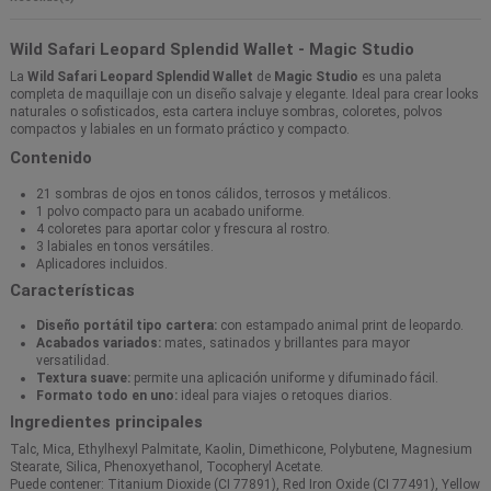
Wild Safari Leopard Splendid Wallet - Magic Studio
La
Wild Safari Leopard Splendid Wallet
de
Magic Studio
es una paleta
completa de maquillaje con un diseño salvaje y elegante. Ideal para crear looks
naturales o sofisticados, esta cartera incluye sombras, coloretes, polvos
compactos y labiales en un formato práctico y compacto.
Contenido
21 sombras de ojos en tonos cálidos, terrosos y metálicos.
1 polvo compacto para un acabado uniforme.
4 coloretes para aportar color y frescura al rostro.
3 labiales en tonos versátiles.
Aplicadores incluidos.
Características
Diseño portátil tipo cartera:
con estampado animal print de leopardo.
Acabados variados:
mates, satinados y brillantes para mayor
versatilidad.
Textura suave:
permite una aplicación uniforme y difuminado fácil.
Formato todo en uno:
ideal para viajes o retoques diarios.
Ingredientes principales
Talc, Mica, Ethylhexyl Palmitate, Kaolin, Dimethicone, Polybutene, Magnesium
Stearate, Silica, Phenoxyethanol, Tocopheryl Acetate.
Puede contener: Titanium Dioxide (CI 77891), Red Iron Oxide (CI 77491), Yellow