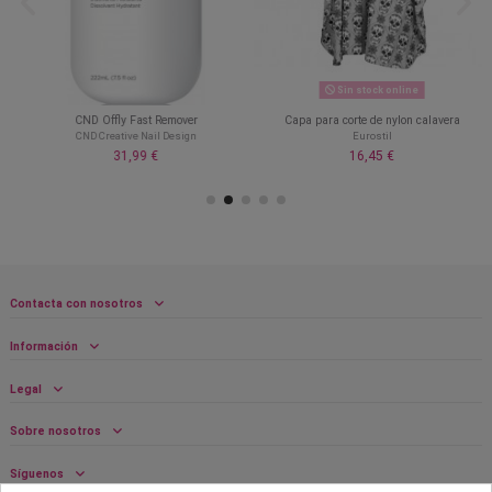
Sin stock online
CND Offly Fast Remover
Capa para corte de nylon calavera
CND Creative Nail Design
Eurostil
31,99 €
16,45 €
Contacta con nosotros
Información
Legal
Sobre nosotros
Síguenos