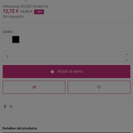
Referencia
302421304601N
12,72 €
15,90 €
-20%
Sin impuesto
Color
Blanco
Negro
Añadir al carrito
Detalles del producto