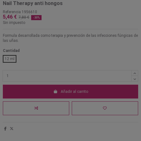
Nail Therapy anti hongos
Referencia
1956610
5,46 €
7,80 €
-30%
Sin impuesto
Formula desarrollada como terapia y prevención de las infecciones fúngicas de
las uñas.
Cantidad
12 ml
Añadir al carrito