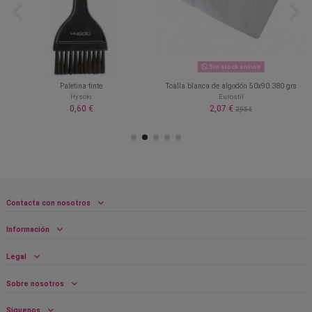
Sin stock online
Paletina tinte
Toalla blanca de algodón 50x90 380 grs
Hysoki
Eurostil
0,60 €
2,07 €
2,95 €
Contacta con nosotros
Información
Legal
Sobre nosotros
Síguenos