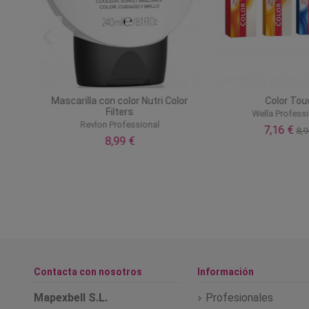
ración
Mascarilla con color Nutri Color
Color Tou
Filters
Wella Profess
Revlon Professional
7,16 €
8,9
8,99 €
Contacta con nosotros
Información
Mapexbell S.L.
Profesionales