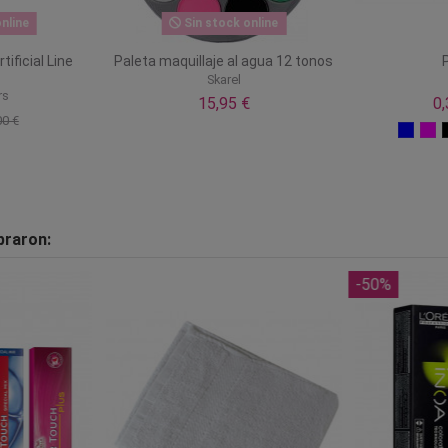
nline
Sin stock online
ificial Line
Paleta maquillaje al agua 12 tonos
Skarel
rs
15,95 €
0
00 €
praron:
-50%