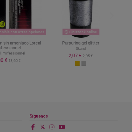
nible con otras opciones
Sin stock online
ón sin amoniaco Loreal
Purpurina gel glitter
ofessionnel
Skarel
l Professionnel
2,07 €
2,95 €
80 €
13,60 €
Síguenos