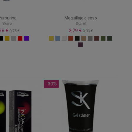
Purpurina
Maquillaje oleoso
Skarel
Skarel
,38 €
2,79 €
0,75 €
3,99 €
-30%