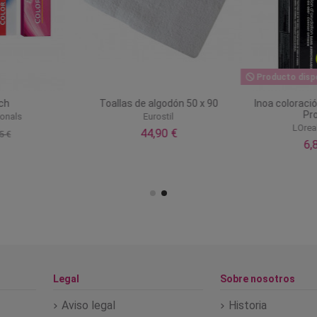
Producto dispo
ch
Toallas de algodón 50 x 90
Inoa coloraci
Pr
ionals
Eurostil
LOrea
44,90 €
5 €
6,
Legal
Sobre nosotros
Aviso legal
Historia