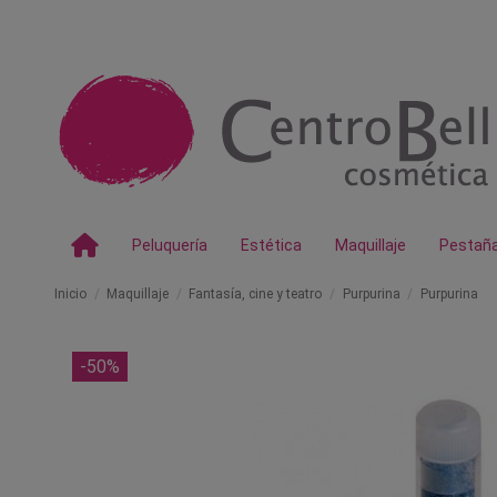
Peluquería
Estética
Maquillaje
Pestañ
Inicio
Maquillaje
Fantasía, cine y teatro
Purpurina
Purpurina
-50%