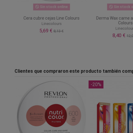
Sin stock online
Sin stock o
Cera cubre cejas Line Colours
Derma Wax carne art
Colours
Linecolours
Linecolou
5,69 €
8,13 €
8,40 €
12,
Clientes que compraron este producto también com
-20%