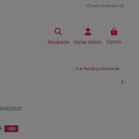
Lista de deseos (
0
)
Búsqueda
Iniciar sesión
Carrito
Ir a tienda profesional
4XM28602
€
-50%