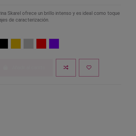
ina Skarel ofrece un brillo intenso y es ideal como toque
lajes de caracterización.
isado
a
Negro
Oro
Plata
Rojo
Violeta
Añadir al carrito