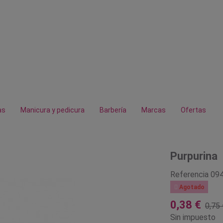
as
Manicura y pedicura
Barbería
Marcas
Ofertas
Purpurina
Referencia
09

Agotado
0,38 €
0,75 
Sin impuesto