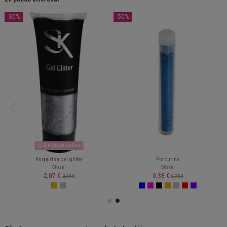
-30%
-50%
Sin stock online
Purpurina gel glitter
Purpurina
Skarel
Skarel
2,07 €
0,38 €
2,95 €
0,75 €