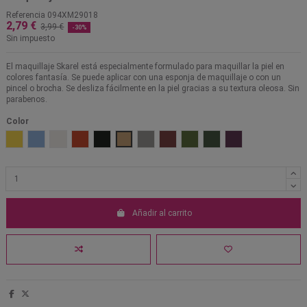
Referencia
094XM29018
2,79 €
3,99 €
-30%
Sin impuesto
El maquillaje Skarel está especialmente formulado para maquillar la piel en
colores fantasía. Se puede aplicar con una esponja de maquillaje o con un
pincel o brocha. Se desliza fácilmente en la piel gracias a su textura oleosa. Sin
parabenos.
Color
01 Amarillo
02 Celeste
05 Blanco
15 Naranja
17 Negro
18 Oro
19 Plata
20 Rojo
22 Verde
23 Verde oscuro
24 Violeta
Añadir al carrito