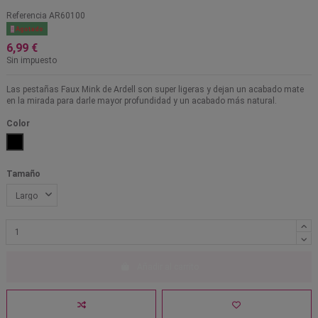
Referencia
AR60100

Agotado
6,99 €
Sin impuesto
Las pestañas Faux Mink de Ardell son super ligeras y dejan un acabado mate
en la mirada para darle mayor profundidad y un acabado más natural.
Color
Negro
Tamaño
Añadir al carrito