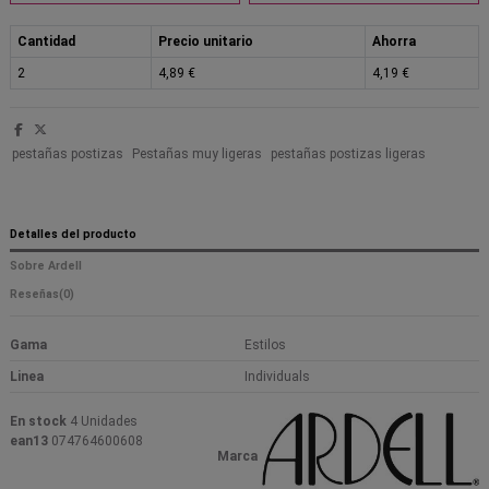
Cantidad
Precio unitario
Ahorra
2
4,89 €
4,19 €
pestañas postizas
Pestañas muy ligeras
pestañas postizas ligeras
Detalles del producto
Sobre Ardell
Reseñas
(0)
Gama
Estilos
Linea
Individuals
En stock
4 Unidades
ean13
074764600608
Marca