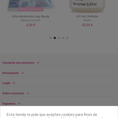
Sin stock online
Polvo decolorante Long Beauty
N3 Hair Perfector
Beauty evolution
Olaplex
2,30 €
25,50 €
Contacta con nosotros
Información
Legal
Sobre nosotros
Síguenos
Boletín
Esta tienda te pide que aceptes cookies para fines de