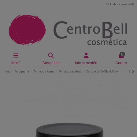
Lista de deseos (
0
)
0
Menú
Búsqueda
Iniciar sesión
Carrito
Inicio
Peluquería
Peinado y forma
Peinado y acabado
Cera de brillo Black Crow