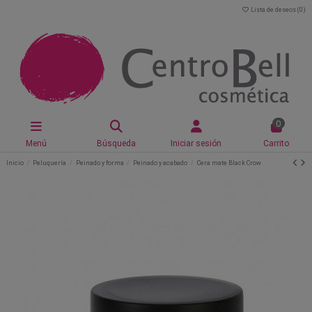
Lista de deseos (
0
)
0
Menú
Búsqueda
Iniciar sesión
Carrito
Inicio
Peluquería
Peinado y forma
Peinado y acabado
Cera mate Black Crow