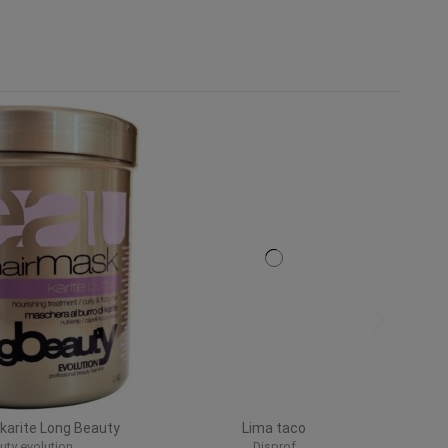
 karite Long Beauty
Lima taco
uty evolution
Disprof