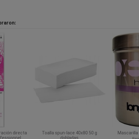
praron:
ración directa
Toalla spun-lace 40x80 50 g
Mascarilla
fessionnel
dobladas
Bea