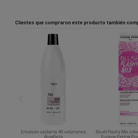
Clientes que compraron este producto también com
rmen
Emulsión oxidante 40 volúmenes
Blush Flashy Mix colo
nel
ArgaBeta
Eugene Perma Pro