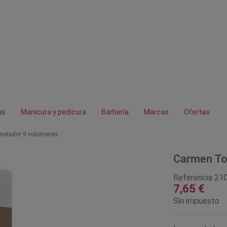
as
Manicura y pedicura
Barbería
Marcas
Ofertas
evelador 9 volúmenes
Carmen To
Referencia
21
7,65 €
Sin impuesto