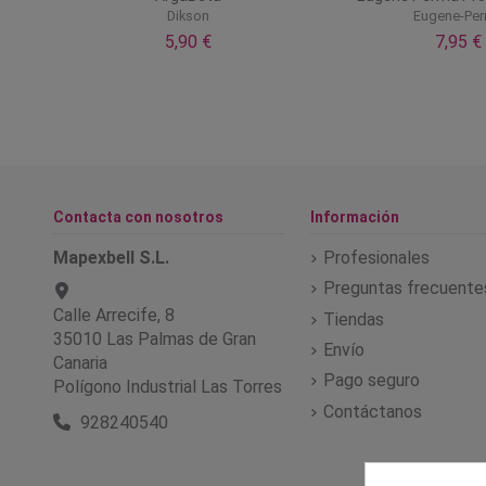
Dikson
Eugene-Pe
5,90 €
7,95 €
Contacta con nosotros
Información
Mapexbell S.L.
Profesionales
Preguntas frecuente
Calle Arrecife, 8
Tiendas
35010 Las Palmas de Gran
Envío
Canaria
Pago seguro
Polígono Industrial Las Torres
Contáctanos
928240540