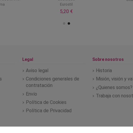
rma
Eurostil
5,20 €
Legal
Sobre nosotros
Aviso legal
Historia
s
Condiciones generales de
Misión, visión y v
contratación
¿Quienes somos?
Envío
Trabaja con noso
Política de Cookies
Política de Privacidad