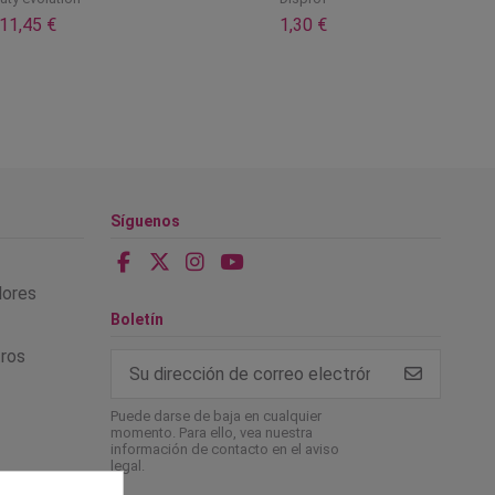
11,45 €
1,30 €
Síguenos
alores
Boletín
tros
Puede darse de baja en cualquier
momento. Para ello, vea nuestra
información de contacto en el aviso
legal.