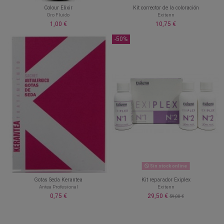
Colour Elixir
Kit corrector de la coloración
Oro Fluido
Exitenn
1,00 €
10,75 €
-50%
Sin stock online
Gotas Seda Kerantea
Kit reparador Exiplex
Antea Profesional
Exitenn
0,75 €
29,50 €
59,00 €