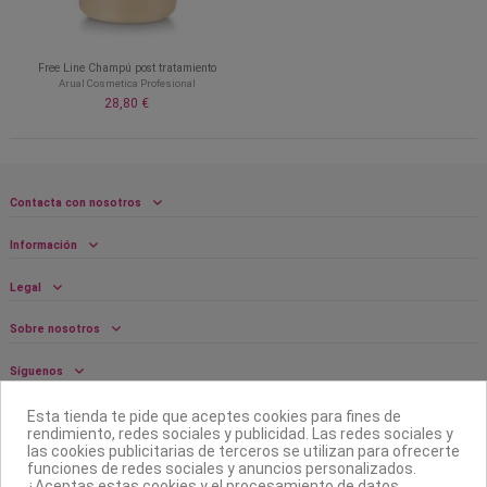
Free Line Champú post tratamiento
Arual Cosmetica Profesional
28,80 €
Contacta con nosotros
Información
Legal
Sobre nosotros
Síguenos
Boletín
Esta tienda te pide que aceptes cookies para fines de
rendimiento, redes sociales y publicidad. Las redes sociales y
las cookies publicitarias de terceros se utilizan para ofrecerte
funciones de redes sociales y anuncios personalizados.
¿Aceptas estas cookies y el procesamiento de datos