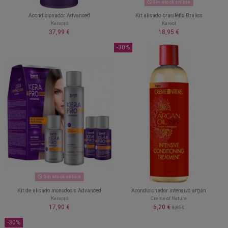
Sin stock online
Acondicionador Advanced
Kit alisado brasileño Braliss
Kerapro
Kareol
37,99 €
18,95 €
-30%
Sin stock online
Kit de alisado monodosis Advanced
Acondicionador intensivo argán
Kerapro
Creme of Nature
17,90 €
6,20 €
8,85 €
-30%