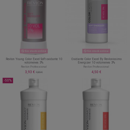
Sin stock online
Sin stock online
Revlon Young Color Excel Soft oxidante 10
Oxidante Color Excel By Revlonissimo
volúmenes 3%
Energizer 10 volúmenes 3%
Revlon Professional
Revlon Professional
3,93 €
4,50 €
7,85 €
-50%