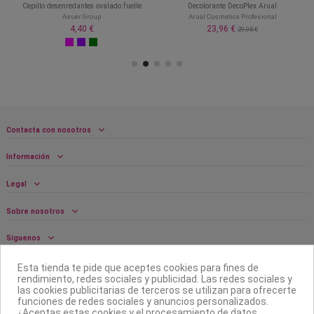
Cepillo desenredantes ovalado fuelle
Decolorante DecoPlex Arual
Asuer Group
Arual Cosmetica Profesional
4,40 €
23,96 €
29,95 €
Contacta con nosotros
Información
Legal
Sobre nosotros
Síguenos
Boletín
Esta tienda te pide que aceptes cookies para fines de
rendimiento, redes sociales y publicidad. Las redes sociales y
las cookies publicitarias de terceros se utilizan para ofrecerte
funciones de redes sociales y anuncios personalizados.
¿Aceptas estas cookies y el procesamiento de datos