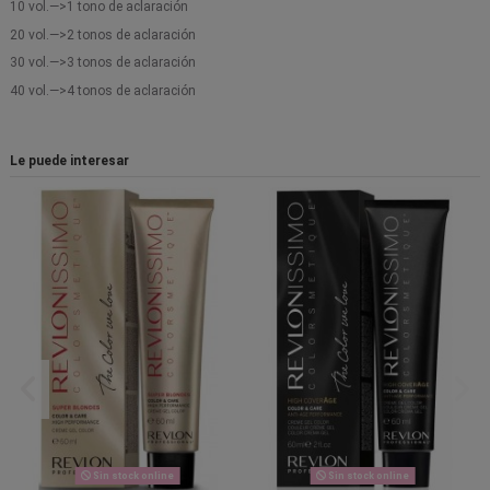
10 vol.—>1 tono de aclaración
20 vol.—>2 tonos de aclaración
30 vol.—>3 tonos de aclaración
40 vol.—>4 tonos de aclaración
Le puede interesar
Sin stock online
Sin stock online