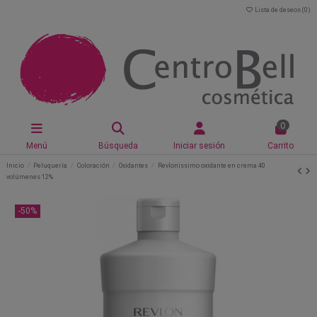
Lista de deseos (
0
)
0
Menú
Búsqueda
Iniciar sesión
Carrito
Inicio
Peluquería
Coloración
Oxidantes
Revlonissimo oxidante en crema 40
volúmenes 12%
-50%