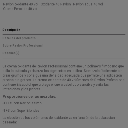
Revlon oxidante 40 vol
Oxidante 40 Revlon
Revlon agua 40 vol
Creme Peroxide 40 vol
Descripción
Detalles del producto
Sobre Revlon Professional
Reseñas
(0)
La crema oxidante de Revlon Professional contiene un polímero filmógeno que
sella la cutícula y refuerza los pigmentos en la fibra. Se mezcla fácilmente sin
crear grumos y consigue una densidad adecuada que permite una aplicación
precisa sin goteos. La crema oxidante de 40 volúmenes de Revlon Professional
contiene Bisabolol que protege el cuero cabelludo sensible y evita las
irritaciones y los picores.
Proporciones de las mezclas:
-1+1½ con Revlonissimo.
-1+3 con Super Blondes
La elección de los volúmenes del oxidante va en función de la aclaración
deseada: