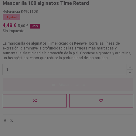
Mascarilla 108 alginatos Time Retard
Referencia
K4901108

Agotado
4,48 €
5,60 €
-20%
Sin impuesto
La mascarilla de alginatos Time Retard de Keenwell borra las líneas de
expresión, disminuye la profundidad de las arrugas más marcadas y
aumenta la elasticidad e hidratación de la piel. Contiene alginatos y argireline,
un hexapéptido tensor que reduce la profundidad de las arrugas.
Añadir al carrito