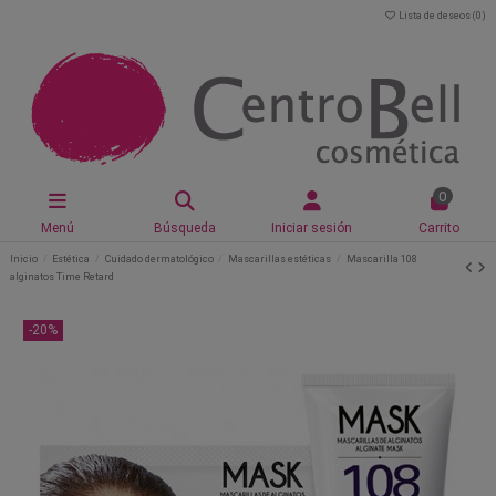
Lista de deseos (
0
)
0
Menú
Búsqueda
Iniciar sesión
Carrito
Inicio
Estética
Cuidado dermatológico
Mascarillas estéticas
Mascarilla 108
alginatos Time Retard
-20%