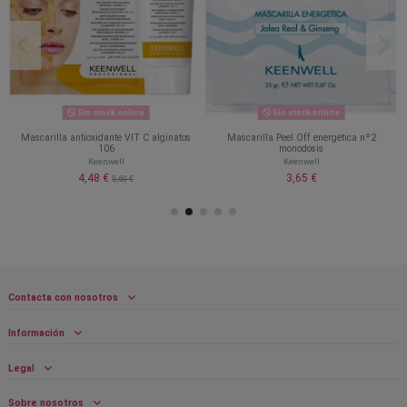
Sin stock online
Sin stock online
Mascarilla antioxidante VIT C alginatos
Mascarilla Peel Off energética nº2
106
monodosis
Keenwell
Keenwell
4,48 €
3,65 €
5,60 €
Contacta con nosotros
Información
Legal
Sobre nosotros